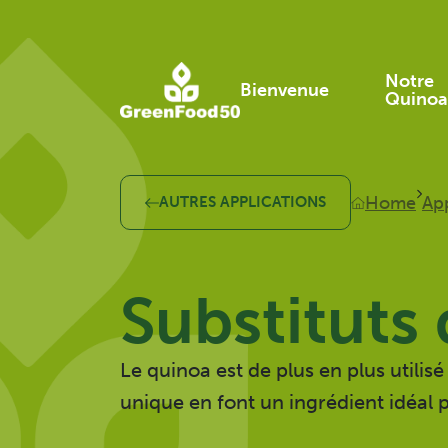
Notre
Bienvenue
Quinoa
Notre Quino
Cultures loc
Home
App
AUTRES APPLICATIONS
Qualité
Durabilité
Substituts
Le quinoa est de plus en plus utilisé
unique en font un ingrédient idéal p