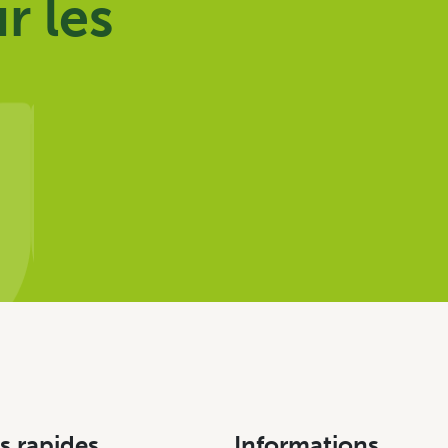
r les
s rapides
Informations