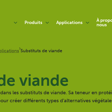
À prop
Produits
Applications
nous
Aperçu
Aperçu
a
Quinoa
Nourriture pour bébés
ales
lications
Substituts de viande
Quinoa Rouge
Boulangerie et
Confiserie
Quinoa Duomix
Repas
Quinoa Cuit
 de viande
Substituts de viande
Farine Grillée
Sauces et Tartinades
Flocons
 dans les substituts de viande.
Sa
teneur
en protéi
Nutrition sportive
Crisps
our créer différents types d’alternatives végétale
Soufflés