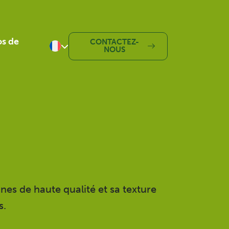
os de
CONTACTEZ-
NOUS
English
Español
Deutsch
Nederlands
nes de haute qualité et sa texture
s
.